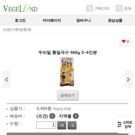
카테고리
검색
로그인
마이페이지
장바구니
관심상품
라면/가루/면류/죽
0
우리밀 통밀국수 400g 3~4인분
상세보기
상품가 :
4,400
원
적립금:30원
배송비 :
(조건)
!
지역별
!
수량 :
+1
-1