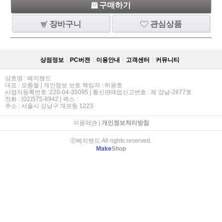
구매하기
장바구니
관심상품
상점정보
PC버젼
이용안내
고객센터
커뮤니티
상호명 : 베지랜드
대표 : 오종철 | 개인정보 보호 책임자 : 허용호
사업자등록번호 :220-04-35095 | 통신판매업신고번호 : 제 강남-2677호
전화 : (02)575-8942 | 팩스 :
주소 : 서울시 강남구 개포동 1223
이용약관
|
개인정보처리방침
ⓒ베지랜드 All rights reserved.
Make
Shop