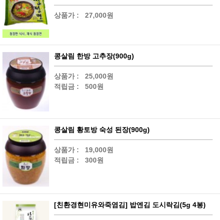
상품가 :
27,000원
콩살림 한방 고추장(900g)
상품가 :
25,000원
적립금 :
500원
콩살림 황토방 숙성 된장(900g)
상품가 :
19,000원
적립금 :
300원
[친환경현미유와죽염김] 밥엔김 도시락김(5g 4봉)