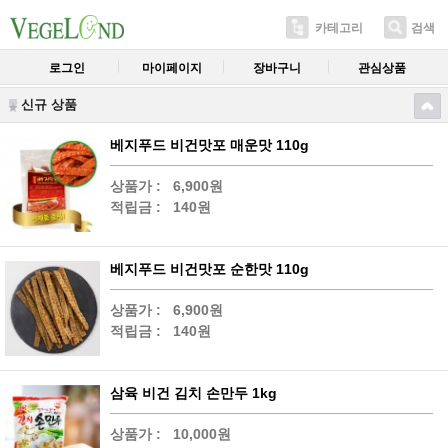
카테고리
검색
로그인
마이페이지
장바구니
관심상품
신규 상품
베지푸드 비건맛포 매운맛 110g
상품가 :
6,900원
적립금 :
140원
베지푸드 비건맛포 순한맛 110g
상품가 :
6,900원
적립금 :
140원
삼육 비건 김치 손만두 1kg
상품가 :
10,000원