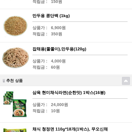
적립금 :
150원
만두용 콩단백 (1kg)
상품가 :
6,900원
적립금 :
350원
잡채용(쭐쭐이),만두용(120g)
상품가 :
4,000원
적립금 :
60원
추천 상품
삼육 현미채식라면(순한맛) 1박스(16봉)
상품가 :
24,000원
적립금 :
10원
채식 청정면 110g*18개(1박스), 무오신채