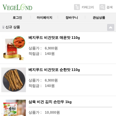
카테고리
검색
로그인
마이페이지
장바구니
관심상품
신규 상품
베지푸드 비건맛포 매운맛 110g
상품가 :
6,900원
적립금 :
140원
베지푸드 비건맛포 순한맛 110g
상품가 :
6,900원
적립금 :
140원
삼육 비건 김치 손만두 1kg
상품가 :
10,000원