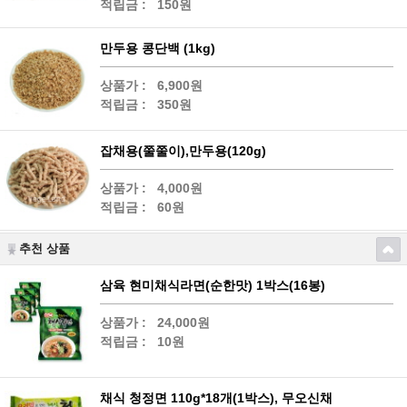
적립금 :
150원
만두용 콩단백 (1kg)
상품가 :
6,900원
적립금 :
350원
잡채용(쭐쭐이),만두용(120g)
상품가 :
4,000원
적립금 :
60원
추천 상품
삼육 현미채식라면(순한맛) 1박스(16봉)
상품가 :
24,000원
적립금 :
10원
채식 청정면 110g*18개(1박스), 무오신채