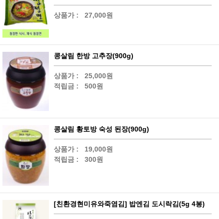
상품가 :
27,000원
콩살림 한방 고추장(900g)
상품가 :
25,000원
적립금 :
500원
콩살림 황토방 숙성 된장(900g)
상품가 :
19,000원
적립금 :
300원
[친환경현미유와죽염김] 밥엔김 도시락김(5g 4봉)