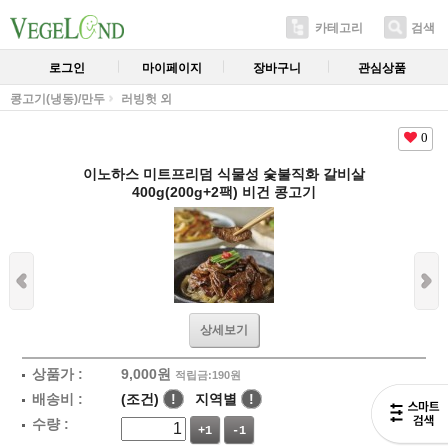
카테고리
검색
로그인
마이페이지
장바구니
관심상품
콩고기(냉동)/만두
러빙헛 외
0
이노하스 미트프리덤 식물성 숯불직화 갈비살
400g(200g+2팩) 비건 콩고기
상세보기
상품가 :
9,000
원
적립금:190원
배송비 :
(조건)
!
지역별
!
수량 :
+1
-1