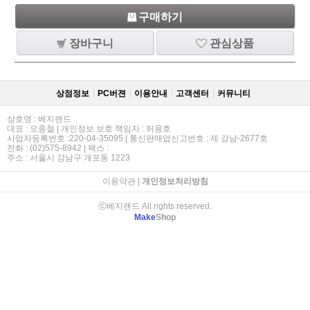
구매하기
장바구니
관심상품
상점정보
PC버젼
이용안내
고객센터
커뮤니티
상호명 : 베지랜드
대표 : 오종철 | 개인정보 보호 책임자 : 허용호
사업자등록번호 :220-04-35095 | 통신판매업신고번호 : 제 강남-2677호
전화 : (02)575-8942 | 팩스 :
주소 : 서울시 강남구 개포동 1223
이용약관
|
개인정보처리방침
ⓒ베지랜드 All rights reserved.
Make
Shop