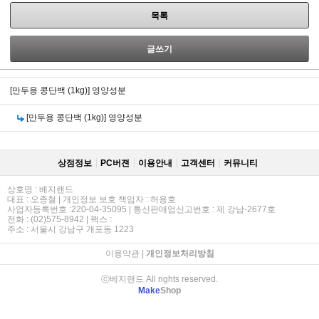
목록
글쓰기
[만두용 콩단백 (1kg)]
영양성분
[만두용 콩단백 (1kg)]
영양성분
상점정보
PC버젼
이용안내
고객센터
커뮤니티
상호명 : 베지랜드
대표 : 오종철 | 개인정보 보호 책임자 : 허용호
사업자등록번호 :220-04-35095 | 통신판매업신고번호 : 제 강남-2677호
전화 : (02)575-8942 | 팩스 :
주소 : 서울시 강남구 개포동 1223
이용약관
|
개인정보처리방침
ⓒ베지랜드 All rights reserved.
Make
Shop