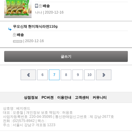
배송
나나
| 2020-12-16
무오신채 현미채식라면110g
배송
| 2020-12-16
글쓰기
6
7
8
9
10
상점정보
PC버젼
이용안내
고객센터
커뮤니티
상호명 : 베지랜드
대표 : 오종철 | 개인정보 보호 책임자 : 허용호
사업자등록번호 :220-04-35095 | 통신판매업신고번호 : 제 강남-2677호
전화 : (02)575-8942 | 팩스 :
주소 : 서울시 강남구 개포동 1223