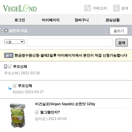
카테고리
검색
로그인
마이페이지
장바구니
관심상품
질문과 대답
글쓰기
검색
공지
현금영수증신청-결재2일후 마이페이지에서 본인이 직접 신청가능합니다
무오신채
무오신채
| 2021-03-26
무오신채
| 2021-03-27
비건실포(Vegan Squids) 순한맛 320g
몇그램인지?
임미순
| 2021-03-01