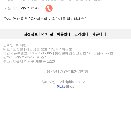
문의 :
(02)575-8942
"자세한 내용은 PC사이트의 이용안내를 참고하세요."
상점정보
PC버젼
이용안내
고객센터
커뮤니티
상호명 : 베지랜드
대표 : 오종철 | 개인정보 보호 책임자 : 허용호
사업자등록번호 :220-04-35095 | 통신판매업신고번호 : 제 강남-2677호
전화 : (02)575-8942 | 팩스 :
주소 : 서울시 강남구 개포동 1223
이용약관
|
개인정보처리방침
ⓒ베지랜드 All rights reserved.
Make
Shop