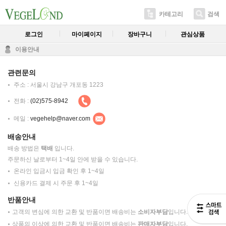
카테고리
검색
로그인
마이페이지
장바구니
관심상품
이용안내
관련문의
주소 : 서울시 강남구 개포동 1223
전화 :
(02)575-8942
메일 :
vegehelp@naver.com
배송안내
배송 방법은
택배
입니다.
주문하신 날로부터 1~4일 안에 받을 수 있습니다.
온라인 입금시 입금 확인 후 1~4일
신용카드 결제 시 주문 후 1~4일
반품안내
고객의 변심에 의한 교환 및 반품이면 배송비는
소비자부담
입니다.
상품의 이상에 의한 교환 및 반품이면 배송비는
판매자부담
입니다.